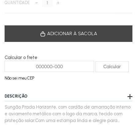
-
+
QUANTIDADE
ADICIONAR À SACOLA
Calcular o frete
Não sei meu CEP
DESCRIÇÃO
Sungão Prada Horizonte, com cordão de amarração interno
e aviamento metálico com o logo da marca, tecido com
proteção solar.Com uma estampa linda e alegre para
compor o seu verão.