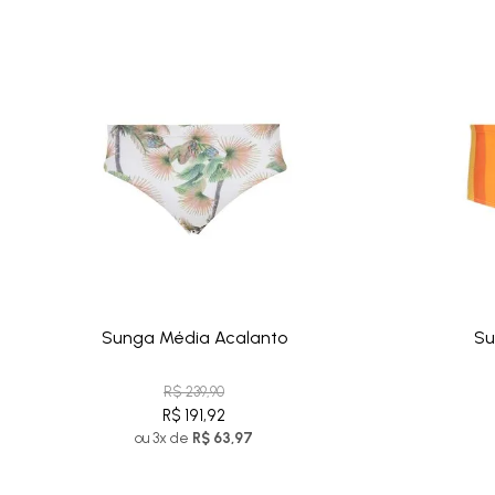
Sunga Média Acalanto
Su
R$ 239,90
R$ 191,92
ou 3x de
R$ 63,97