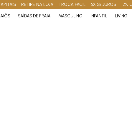
APITAIS
RETIRE NA LOJA
TROCA FÁCIL
6X S/ JUROS
12% 
AIÔS
SAÍDAS DE PRAIA
MASCULINO
INFANTIL
LIVING