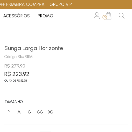
OFF PRIMEIRA COMPRA
GRUPO VIP
ACESSÓRIOS
PROMO
0
Sunga Larga Horizonte
Código Sku:
91165
R$ 279,90
R$ 223,92
OU
4
X
DE
R$ 55,98
TAMANHO
P
M
G
GG
XG