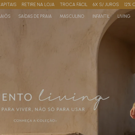
APITAIS
RETIRE NA LOJA
TROCA FÁCIL
6X S/ JUROS
12% 
AIÔS
SAÍDAS DE PRAIA
MASCULINO
INFANTIL
LIVING