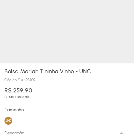
Bolsa Mariah Tininha Vinho - UNC
Código Sku:
93409
R$ 259,90
OU
5
X
DE
R$ 51,98
Tamanho
UNC
Descrição