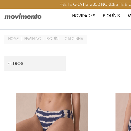
FRETE GRÁTIS $300 NORDESTE E C
NOVIDADES
BIQUÍNIS
M
FEMININO
BIQUÍNI
CALCINHA
FILTROS