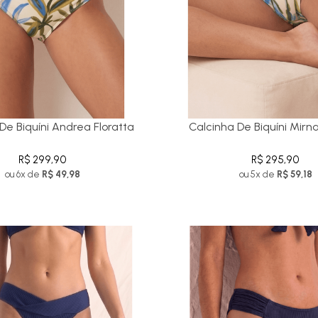
De Biquíni Andrea Floratta
Calcinha De Biquíni Mirna
R$ 299,90
R$ 295,90
ou 6x de
R$ 49,98
ou 5x de
R$ 59,18