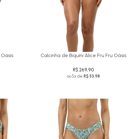
z Oásis
Calcinha de Biquíni Alice Fru Fru Oásis
R$ 269,90
ou 5x de
R$ 53,98