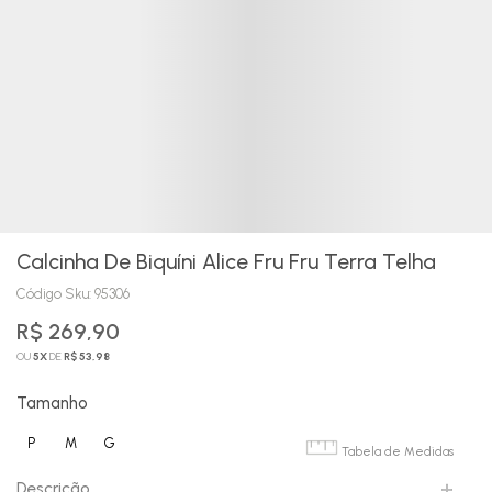
Calcinha De Biquíni Alice Fru Fru Terra Telha
Código Sku:
95306
R$ 269,90
OU
5
X
DE
R$ 53,98
Tamanho
P
M
G
Tabela de Medidas
Descrição