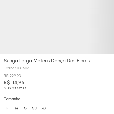
Sunga Larga Mateus Dança Das Flores
Código Sku:
89146
R$ 229,90
R$ 114,95
OU
2
X
DE
R$ 57,47
Tamanho
P
M
G
GG
XG