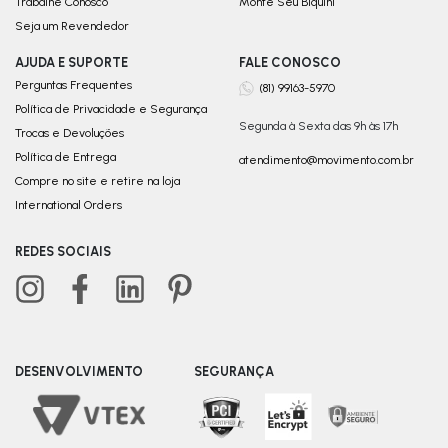
Trabalhe Conosco
Monte Seu Biquini
Seja um Revendedor
AJUDA E SUPORTE
FALE CONOSCO
Perguntas Frequentes
(81) 99163-5970
Política de Privacidade e Segurança
Segunda à Sexta das 9h às 17h
Trocas e Devoluções
Política de Entrega
atendimento@movimento.com.br
Compre no site e retire na loja
International Orders
REDES SOCIAIS
DESENVOLVIMENTO
SEGURANÇA