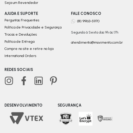
Seja um Revendedor
AJUDA E SUPORTE
FALE CONOSCO
Perguntas Frequentes
(81) 99163-5970
Política de Privacidade e Segurança
Segunda à Sexta das 9h às 17h
Trocas e Devoluções
Política de Entrega
atendimento@movimento.com.br
Compre no site e retire na loja
International Orders
REDES SOCIAIS
DESENVOLVIMENTO
SEGURANÇA