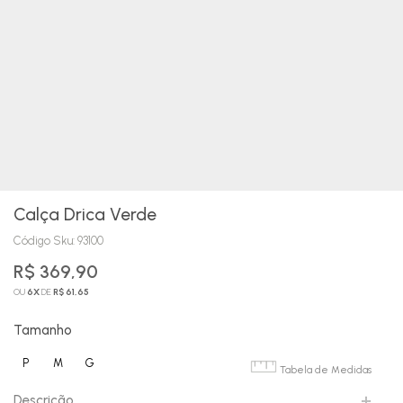
Calça Drica Verde
Código Sku:
93100
R$ 369,90
OU
6
X
DE
R$ 61,65
Tamanho
P
M
G
Tabela de Medidas
Descrição