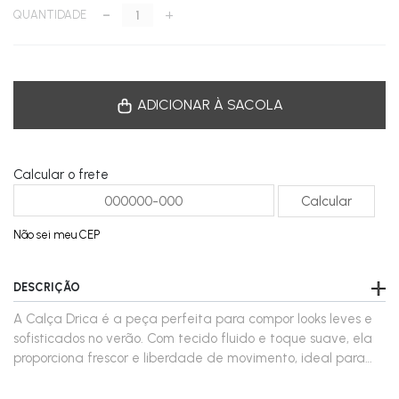
-
+
QUANTIDADE
ADICIONAR À SACOLA
Calcular o frete
Não sei meu CEP
DESCRIÇÃO
A Calça Drica é a peça perfeita para compor looks leves e
sofisticados no verão. Com tecido fluido e toque suave, ela
proporciona frescor e liberdade de movimento, ideal para
quem valoriza conforto sem abrir mão do estilo. Seu design
com cintura alta e elástico ajustável com amarração