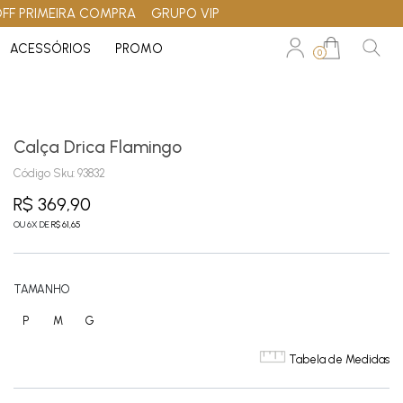
OFF PRIMEIRA COMPRA
GRUPO VIP
ACESSÓRIOS
PROMO
0
Calça Drica Flamingo
Código Sku:
93832
R$ 369,90
OU
6
X
DE
R$ 61,65
TAMANHO
P
M
G
Tabela de Medidas