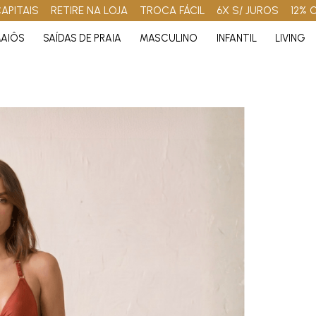
APITAIS
RETIRE NA LOJA
TROCA FÁCIL
6X S/ JUROS
12% 
AIÔS
SAÍDAS DE PRAIA
MASCULINO
INFANTIL
LIVING