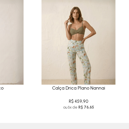
co
Calça Drica Plano Nannai
R$ 459,90
ou 6x de
R$ 76,65