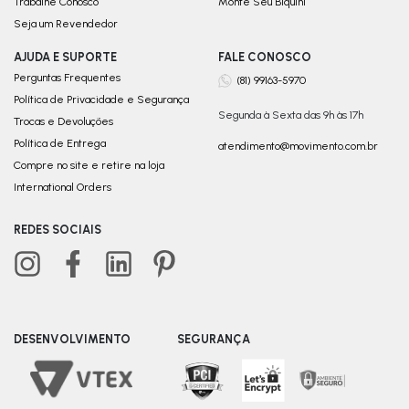
Trabalhe Conosco
Monte Seu Biquini
Seja um Revendedor
AJUDA E SUPORTE
FALE CONOSCO
Perguntas Frequentes
(81) 99163-5970
Política de Privacidade e Segurança
Segunda à Sexta das 9h às 17h
Trocas e Devoluções
Política de Entrega
atendimento@movimento.com.br
Compre no site e retire na loja
International Orders
REDES SOCIAIS
DESENVOLVIMENTO
SEGURANÇA