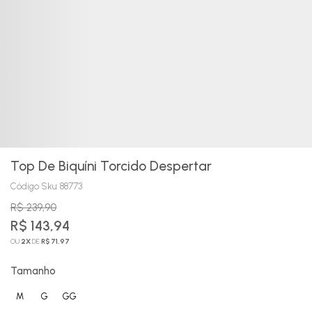
Top De Biquíni Torcido Despertar
Código Sku:
88773
R$ 239,90
R$ 143,94
OU
2
X
DE
R$ 71,97
Tamanho
M
G
GG