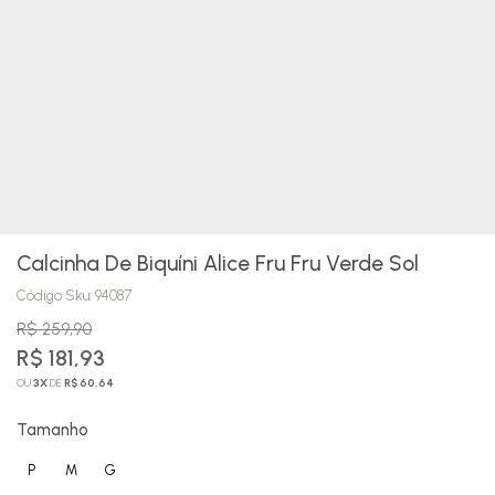
Calcinha De Biquíni Alice Fru Fru Verde Sol
Código Sku:
94087
R$ 259,90
R$ 181,93
OU
3
X
DE
R$ 60,64
Tamanho
P
M
G