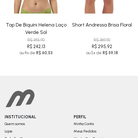
Top De Biquíni Helena Laço
Short Andressa Brisa Floral
Verde Sol
R$ 345,90
R$ 369,90
R$ 242,13
R$ 295,92
ou 4x de
R$ 60,53
ou 5x de
R$ 59,18
INSTITUCIONAL
PERFIL
Quem somos
Minha Conta
Lojas
Meus Pedidos