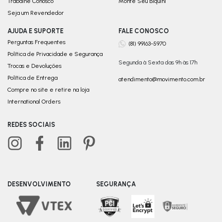
Trabalhe Conosco
Monte Seu Biquini
Seja um Revendedor
AJUDA E SUPORTE
FALE CONOSCO
Perguntas Frequentes
(81) 99163-5970
Política de Privacidade e Segurança
Segunda à Sexta das 9h às 17h
Trocas e Devoluções
Política de Entrega
atendimento@movimento.com.br
Compre no site e retire na loja
International Orders
REDES SOCIAIS
DESENVOLVIMENTO
SEGURANÇA