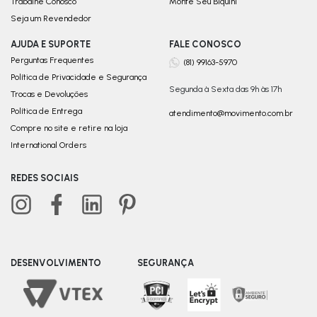
Trabalhe Conosco
Monte Seu Biquini
Seja um Revendedor
AJUDA E SUPORTE
FALE CONOSCO
Perguntas Frequentes
(81) 99163-5970
Política de Privacidade e Segurança
Segunda à Sexta das 9h às 17h
Trocas e Devoluções
Política de Entrega
atendimento@movimento.com.br
Compre no site e retire na loja
International Orders
REDES SOCIAIS
DESENVOLVIMENTO
SEGURANÇA