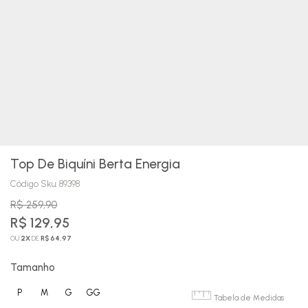
Top De Biquíni Berta Energia
Código Sku:
89398
R$ 259,90
R$ 129,95
OU
2
X
DE
R$ 64,97
Tamanho
P
M
G
GG
Tabela de Medidas