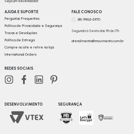
Seja um Revendedor
AJUDA E SUPORTE
FALE CONOSCO
Perguntas Frequentes
(81) 99163-5970
Política de Privacidade e Segurança
Segunda à Sexta das 9h às 17h
Trocas e Devoluções
Política de Entrega
atendimento@movimento.com.br
Compre no site e retire na loja
International Orders
REDES SOCIAIS
DESENVOLVIMENTO
SEGURANÇA