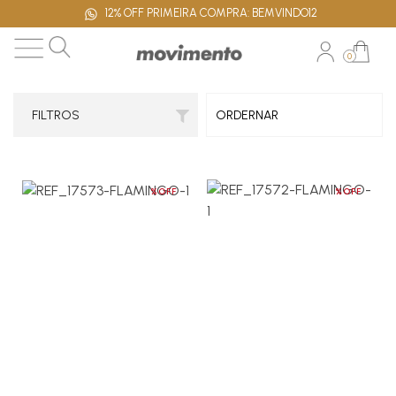
FRETE GRÁTIS $300 NORDESTE E CAPITAIS
0
FILTROS
%OFF
%OFF