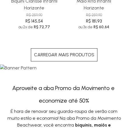
Bíquini Clarisse Infantil
Maiô Rita Infantil
Horizonte
Horizonte
R$ 259,90
R$ 259,90
R$ 145,54
R$ 181,93
ou 2x de
R$ 72,77
ou 3x de
R$ 60,64
CARREGAR MAIS PRODUTOS
Aproveite a aba Promo da Movimento e 
economize até 50%
É hora de renovar seu guarda-roupa de verão com
muito estilo e economia! Na aba Promo da Movimento
Beachwear, você encontra
biquínis, maiôs e