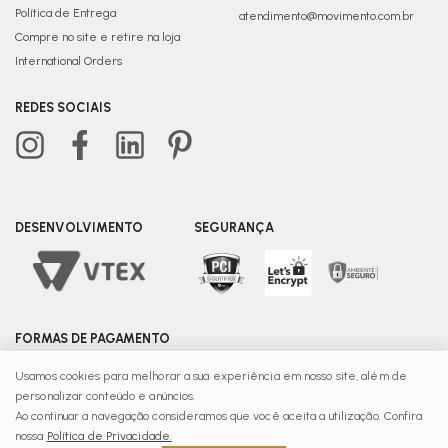
Política de Entrega
atendimento@movimento.com.br
Compre no site e retire na loja
International Orders
REDES SOCIAIS
DESENVOLVIMENTO
SEGURANÇA
FORMAS DE PAGAMENTO
Usamos cookies para melhorar a sua experiência em nosso site, além de
personalizar conteúdo e anúncios.
© Copyright 2025 | Movimento - Razão Social C Fonte
Ao continuar a navegação consideramos que você aceita a utilização. Confira
Ltda - CNPJ: 08.139.156/0015-65 Recife – PE - CEP 51220-
nossa
Política de Privacidade.