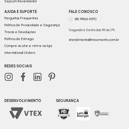
Seja um Revendedor
AJUDA E SUPORTE
FALE CONOSCO
Perguntas Frequentes
(81) 99163-5970
Política de Privacidade e Segurança
Segunda à Sexta das 9h às 17h
Trocas e Devoluções
Política de Entrega
atendimento@movimento.com.br
Compre no site e retire na loja
International Orders
REDES SOCIAIS
DESENVOLVIMENTO
SEGURANÇA