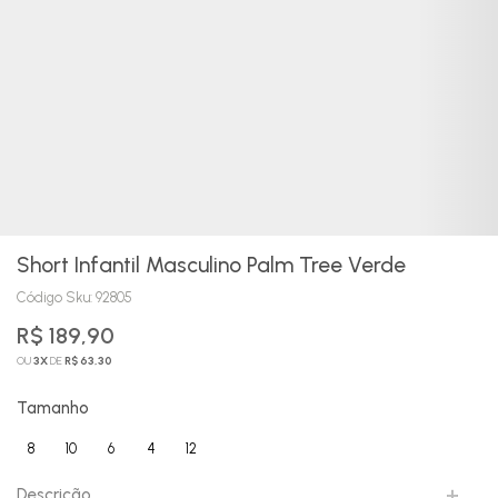
Short Infantil Masculino Palm Tree Verde
Código Sku:
92805
R$ 189,90
OU
3
X
DE
R$ 63,30
Tamanho
8
10
6
4
12
Descrição