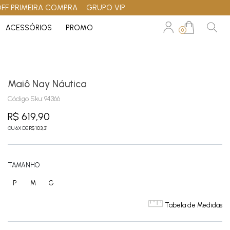
OFF PRIMEIRA COMPRA
GRUPO VIP
ACESSÓRIOS
PROMO
0
Maiô Nay Náutica
Código Sku:
94366
R$ 619,90
OU
6
X
DE
R$ 103,31
TAMANHO
P
M
G
Tabela de Medidas