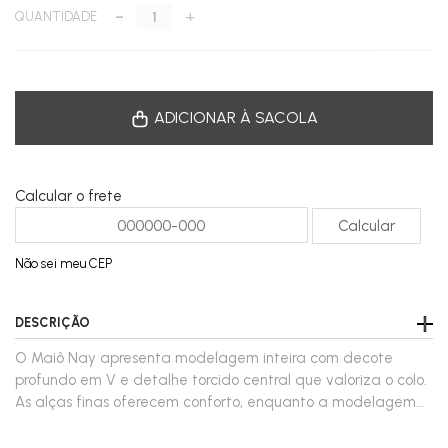
-
+
QUANTIDADE
ADICIONAR À SACOLA
Calcular o frete
Não sei meu CEP
DESCRIÇÃO
O Maiô Nay apresenta modelagem inteira com decote
profundo em V e detalhe torcido central que valoriza o colo.
As alças finas oferecem conforto, enquanto a modelagem
ajustada garante caimento elegante ao corpo. Em
vermelho vibrante, a peça é marcante e sofisticada, ideal