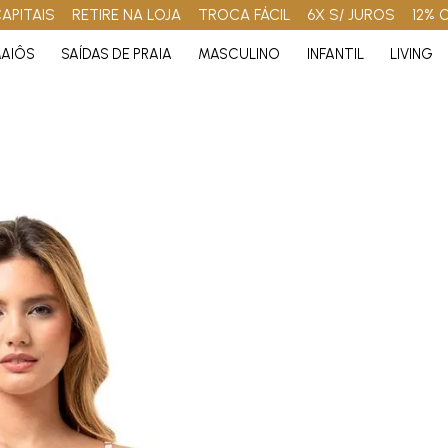
APITAIS
RETIRE NA LOJA
TROCA FÁCIL
6X S/ JUROS
12% 
AIÔS
SAÍDAS DE PRAIA
MASCULINO
INFANTIL
LIVING