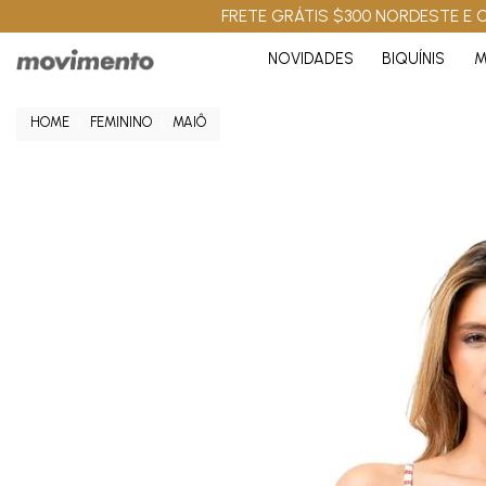
FRETE GRÁTIS $300 NORDESTE E C
NOVIDADES
BIQUÍNIS
M
FEMININO
MAIÔ