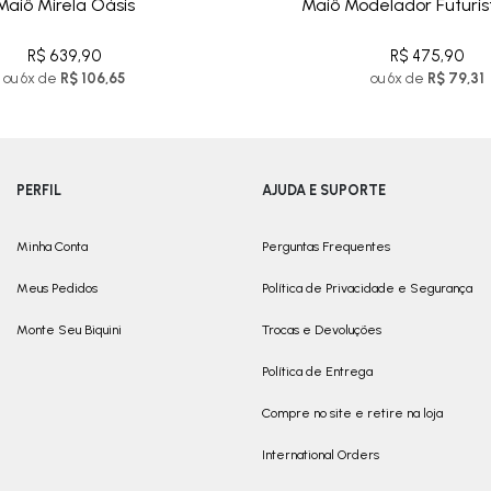
Maiô Mirela Oásis
Maiô Modelador Futuris
R$ 639,90
R$ 475,90
ou 6x de
R$ 106,65
ou 6x de
R$ 79,31
PERFIL
AJUDA E SUPORTE
Minha Conta
Perguntas Frequentes
Meus Pedidos
Política de Privacidade e Segurança
Monte Seu Biquini
Trocas e Devoluções
Política de Entrega
Compre no site e retire na loja
International Orders