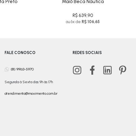
ta Preto
Maiô Beca Náutica
R$ 639,90
ou 6x de
R$ 106,65
FALE CONOSCO
REDES SOCIAIS
(81) 99163-5970
Segunda à Sexta das 9h às 17h
atendimento@movimento.com.br