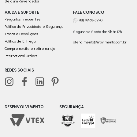
Seja um Revendedor
AJUDA E SUPORTE
FALE CONOSCO
Perguntas Frequentes
(81) 99163-5970
Política de Privacidade e Segurança
Segunda à Sexta das 9h às 17h
Trocas e Devoluções
Política de Entrega
atendimento@movimento.com.br
Compre no site e retire na loja
International Orders
REDES SOCIAIS
DESENVOLVIMENTO
SEGURANÇA