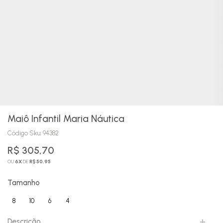
Maiô Infantil Maria Náutica
Código Sku:
94382
R$ 305,70
OU
6
X
DE
R$ 50,95
Tamanho
8
10
6
4
Descrição