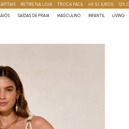
APITAIS
RETIRE NA LOJA
TROCA FÁCIL
6X S/ JUROS
12% 
AIÔS
SAÍDAS DE PRAIA
MASCULINO
INFANTIL
LIVING