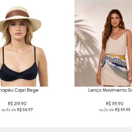
hapéu Capri Bege
Lenço Movimento Sa
R$ 219,90
R$ 119,90
ou 4x de
R$ 54,97
ou 2x de
R$ 59,95