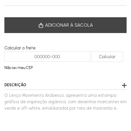
ADICIONAR À SACOLA
Calcular o frete
Não sei meu CEP
DESCRIÇÃO
O Lenço Movimento Arabesco, apresenta uma estampa
gráfica de inspiração orgânica, com desenhos marcantes em
verde e off-white, emoldurados por tons de mostarda e
azul-marinho. Versátil e cheio de personalidade, pode ser
usado no pescoço, no cabelo, como faixa ou para
complementar bolsas e diferentes produções. Um acessório