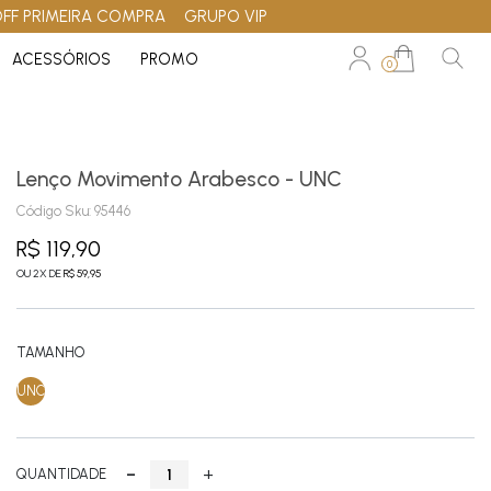
OFF PRIMEIRA COMPRA
GRUPO VIP
ACESSÓRIOS
PROMO
0
Lenço Movimento Arabesco - UNC
Código Sku:
95446
R$ 119,90
OU
2
X
DE
R$ 59,95
TAMANHO
UNC
-
+
QUANTIDADE