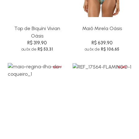
Top de Biquíni Vivian
Maiô Mirela Oásis
Oásis
R$ 319,90
R$ 639,90
ou 6x de
R$ 53,31
ou 6x de
R$ 106,65
%OFF
%OFF