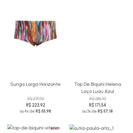
Sunga Larga Horizonte
Top De Biquíni Helena
Laço Luau Azul
R$ 279,90
R$ 285,90
R$ 223,92
R$ 171,54
ou 4x de
R$ 55,98
ou 3x de
R$ 57,18
%OFF