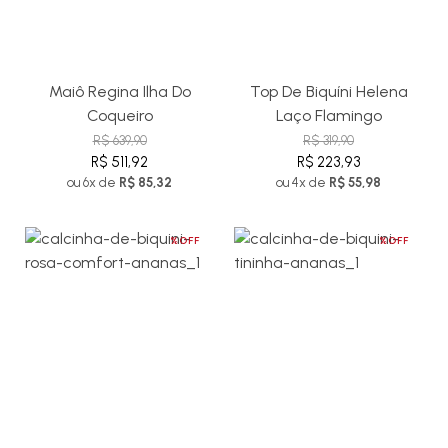
Maiô Regina Ilha Do
Top De Biquíni Helena
Coqueiro
Laço Flamingo
R$ 639,90
R$ 319,90
R$ 511,92
R$ 223,93
ou 6x de
R$ 85,32
ou 4x de
R$ 55,98
%OFF
%OFF