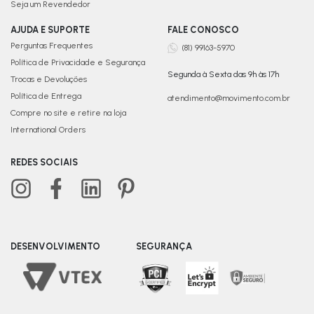
Seja um Revendedor
AJUDA E SUPORTE
FALE CONOSCO
Perguntas Frequentes
(81) 99163-5970
Política de Privacidade e Segurança
Segunda à Sexta das 9h às 17h
Trocas e Devoluções
Política de Entrega
atendimento@movimento.com.br
Compre no site e retire na loja
International Orders
REDES SOCIAIS
DESENVOLVIMENTO
SEGURANÇA