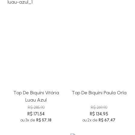
Top De Biquíni Vitória
Top De Biquíni Paula Orla
Luau Azul
R$ 285,90
R$ 269,90
R$ 171,54
R$ 134,95
ou 3x de
R$ 57,18
ou 2x de
R$ 67,47