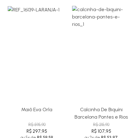
Maiô Eva Orla
Calcinha De Biquíni
Barcelona Pontes e Rios
R$ 595,90
R$ 215,90
R$ 297,95
R$ 107,95
ou 5x de
R$ 59,59
ou 2x de
R$ 53,97