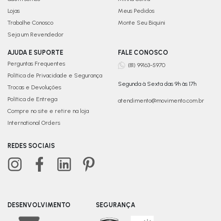
Lojas
Meus Pedidos
Trabalhe Conosco
Monte Seu Biquini
Seja um Revendedor
AJUDA E SUPORTE
FALE CONOSCO
Perguntas Frequentes
(81) 99163-5970
Política de Privacidade e Segurança
Segunda à Sexta das 9h às 17h
Trocas e Devoluções
Política de Entrega
atendimento@movimento.com.br
Compre no site e retire na loja
International Orders
REDES SOCIAIS
DESENVOLVIMENTO
SEGURANÇA