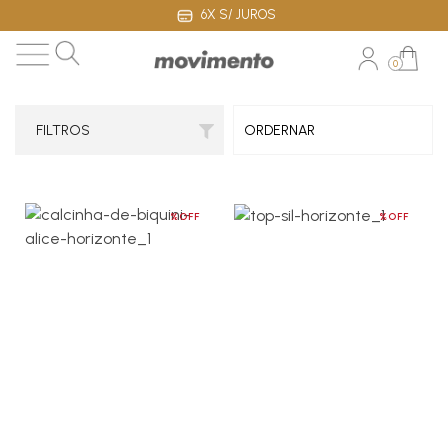
6X S/ JUROS
0
FILTROS
%OFF
%OFF