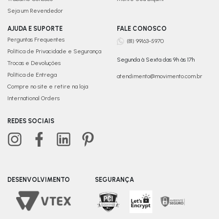
Seja um Revendedor
AJUDA E SUPORTE
FALE CONOSCO
Perguntas Frequentes
(81) 99163-5970
Política de Privacidade e Segurança
Segunda à Sexta das 9h às 17h
Trocas e Devoluções
Política de Entrega
atendimento@movimento.com.br
Compre no site e retire na loja
International Orders
REDES SOCIAIS
DESENVOLVIMENTO
SEGURANÇA