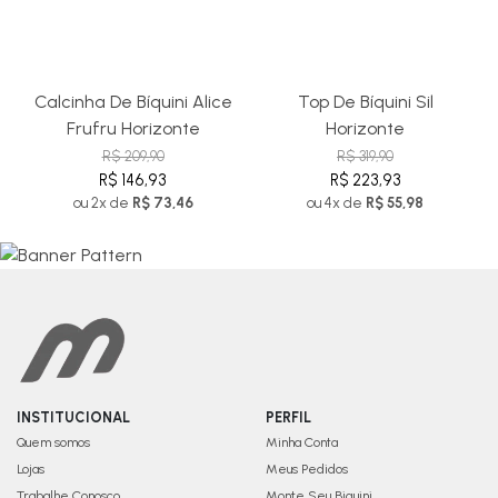
Calcinha De Bíquini Alice
Top De Bíquini Sil
Frufru Horizonte
Horizonte
R$ 209,90
R$ 319,90
R$ 146,93
R$ 223,93
ou 2x de
R$ 73,46
ou 4x de
R$ 55,98
INSTITUCIONAL
PERFIL
Quem somos
Minha Conta
Lojas
Meus Pedidos
Trabalhe Conosco
Monte Seu Biquini