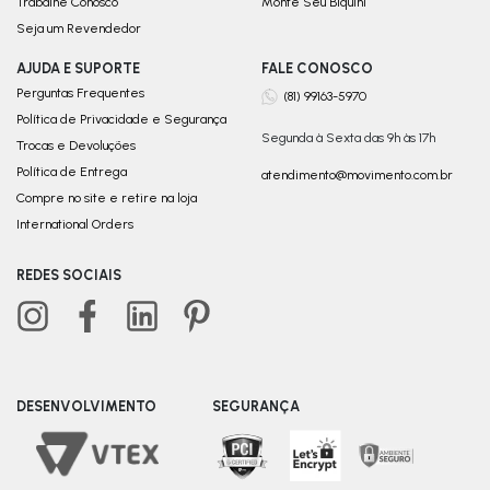
Trabalhe Conosco
Monte Seu Biquini
Seja um Revendedor
AJUDA E SUPORTE
FALE CONOSCO
Perguntas Frequentes
(81) 99163-5970
Política de Privacidade e Segurança
Segunda à Sexta das 9h às 17h
Trocas e Devoluções
Política de Entrega
atendimento@movimento.com.br
Compre no site e retire na loja
International Orders
REDES SOCIAIS
DESENVOLVIMENTO
SEGURANÇA