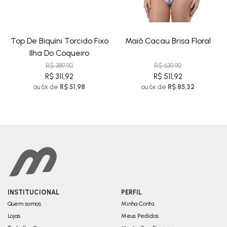
Top De Biquíni Torcido Fixo
Maiô Cacau Brisa Floral
Ilha Do Coqueiro
R$ 389,90
R$ 639,90
R$ 311,92
R$ 511,92
ou 6x de
R$ 51,98
ou 6x de
R$ 85,32
INSTITUCIONAL
PERFIL
Quem somos
Minha Conta
Lojas
Meus Pedidos