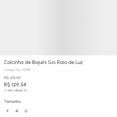
Calcinha de Biquíni Gio Raio de Luz
Código Sku:
90489
R$ 215,90
R$ 129,54
OU
2
X
DE
R$ 64,77
Tamanho
P
M
G