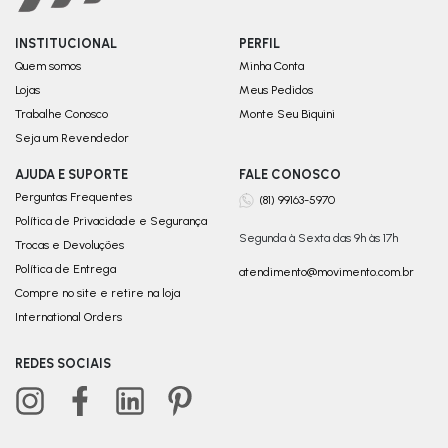
INSTITUCIONAL
PERFIL
Quem somos
Minha Conta
Lojas
Meus Pedidos
Trabalhe Conosco
Monte Seu Biquini
Seja um Revendedor
AJUDA E SUPORTE
FALE CONOSCO
Perguntas Frequentes
(81) 99163-5970
Política de Privacidade e Segurança
Segunda à Sexta das 9h às 17h
Trocas e Devoluções
Política de Entrega
atendimento@movimento.com.br
Compre no site e retire na loja
International Orders
REDES SOCIAIS