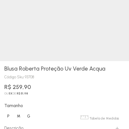
Blusa Roberta Proteção Uv Verde Acqua
Código Sku:
93708
R$ 259,90
OU
5
X
DE
R$ 51,98
Tamanho
P
M
G
Tabela de Medidas
Descrição