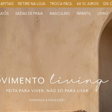
APITAIS
RETIRE NA LOJA
TROCA FÁCIL
6X S/ JUROS
12% 
AIÔS
SAÍDAS DE PRAIA
MASCULINO
INFANTIL
LIVING