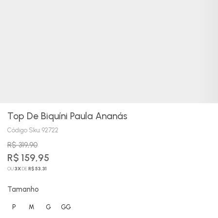
Top De Biquíni Paula Ananás
Código Sku:
92722
R$ 319,90
R$ 159,95
OU
3
X
DE
R$ 53,31
Tamanho
P
M
G
GG