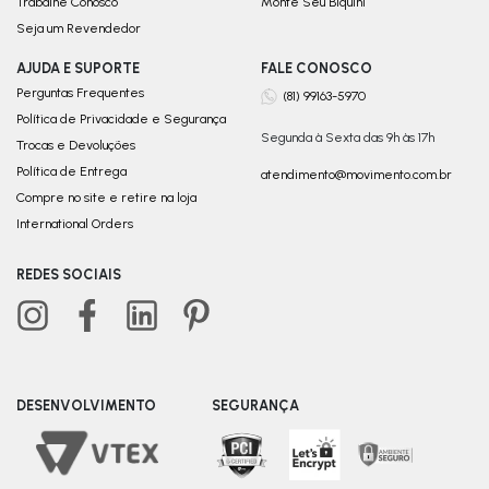
Trabalhe Conosco
Monte Seu Biquini
Seja um Revendedor
AJUDA E SUPORTE
FALE CONOSCO
Perguntas Frequentes
(81) 99163-5970
Política de Privacidade e Segurança
Segunda à Sexta das 9h às 17h
Trocas e Devoluções
Política de Entrega
atendimento@movimento.com.br
Compre no site e retire na loja
International Orders
REDES SOCIAIS
DESENVOLVIMENTO
SEGURANÇA