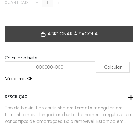
-
+
QUANTIDADE
ADICIONAR À SACOLA
Calcular o frete
Não sei meu CEP
DESCRIÇÃO
Top de biquíni tipo cortininha em formato triangular, em
tamanho mais alongado no busto, fechamento regulável em
vários tipos de amarrações. Bojo removível. Estampa em
faixas, com detalhes em ondulações lembrando vibrações.
Nas cores azul, branco, amarelo e laranja. Uma estampa