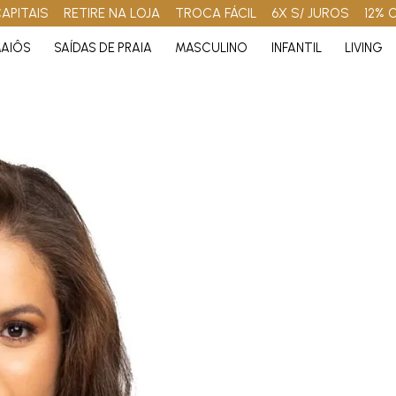
APITAIS
RETIRE NA LOJA
TROCA FÁCIL
6X S/ JUROS
12% 
AIÔS
SAÍDAS DE PRAIA
MASCULINO
INFANTIL
LIVING