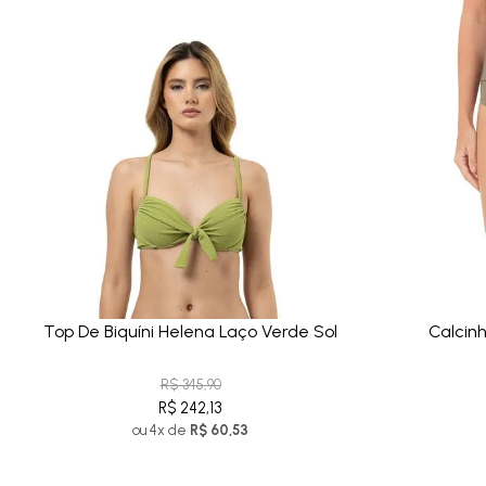
Top De Biquíni Helena Laço Verde Sol
Calcinh
R$ 345,90
R$ 242,13
ou 4x de
R$ 60,53