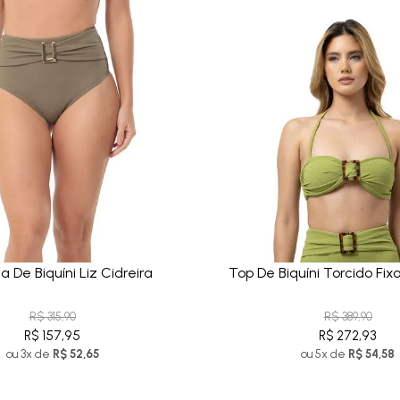
a De Biquíni Liz Cidreira
Top De Biquíni Torcido Fix
R$ 315,90
R$ 389,90
R$ 157,95
R$ 272,93
ou 3x de
R$ 52,65
ou 5x de
R$ 54,58