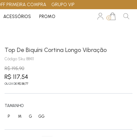
OFF PRIMEIRA COMPRA
GRUPO VIP
ACESSÓRIOS
PROMO
0
Top De Biquíni Cortina Longo Vibração
Código Sku:
88411
R$ 195,90
R$ 117,54
OU
2
X
DE
R$ 58,77
TAMANHO
P
M
G
GG