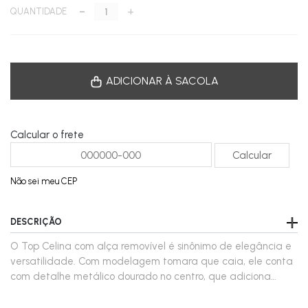
-
+
QUANTIDADE
ADICIONAR À SACOLA
Calcular o frete
Não sei meu CEP
DESCRIÇÃO
O Top Celina com alça removível é sinônimo de elegância e
versatilidade. Com modelagem tomara que caia, ele conta
com detalhe metálico dourado no centro, que adiciona
sofisticação ao visual. O franzido delicado valoriza o busto,
enquanto a alça removível oferece praticidade para