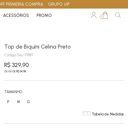
OFF PRIMEIRA COMPRA
GRUPO VIP
ACESSÓRIOS
PROMO
0
Top de Biquíni Celina Preto
Código Sku:
93987
R$ 329,90
OU
6
X
DE
R$ 54,98
TAMANHO
P
M
G
Tabela de Medidas