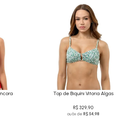
Âncora
Top de Biquíni Vitoria Algas
R$ 329,90
ou 6x de
R$ 54,98