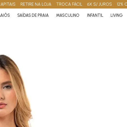
APITAIS
RETIRE NA LOJA
TROCA FÁCIL
6X S/ JUROS
12% 
AIÔS
SAÍDAS DE PRAIA
MASCULINO
INFANTIL
LIVING