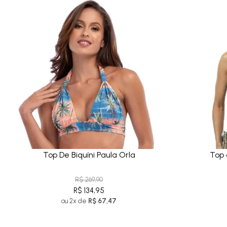
Top De Biquíni Paula Orla
Top 
R$ 269,90
R$ 134,95
ou 2x de
R$ 67,47