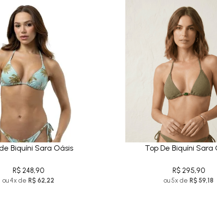
de Biquíni Sara Oásis
Top De Biquíni Sara 
R$ 248,90
R$ 295,90
ou 4x de
R$ 62,22
ou 5x de
R$ 59,18