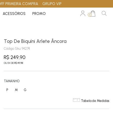
OFF PRIMEIRA COMPRA
GRUPO VIP
ACESSÓRIOS
PROMO
0
Top De Biquíni Arlete Âncora
Código Sku:
94274
R$ 249,90
OU
5
X
DE
R$ 49,98
TAMANHO
P
M
G
Tabela de Medidas