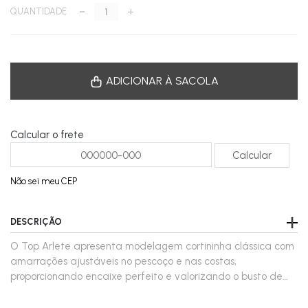
-
+
QUANTIDADE
ADICIONAR À SACOLA
Calcular o frete
Não sei meu CEP
DESCRIÇÃO
O Top Arlete apresenta modelagem cortininha clássica com
amarrações ajustáveis no pescoço e nas costas,
proporcionando encaixe perfeito e valorizando o busto de
forma natural. A textura marcante e o acabamento
refinado trazem um toque contemporâneo a uma