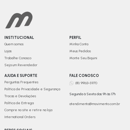
INSTITUCIONAL
PERFIL
Quem somos
Minha Conta
Lojas
Meus Pedidos
Trabalhe Conosco
Monte Seu Biquini
Seja um Revendedor
AJUDA E SUPORTE
FALE CONOSCO
Perguntas Frequentes
(81) 99163-5970
Política de Privacidade e Segurança
Segunda à Sexta das 9h às 17h
Trocas e Devoluções
Política de Entrega
atendimento@movimento.com.br
Compre no site e retire na loja
International Orders