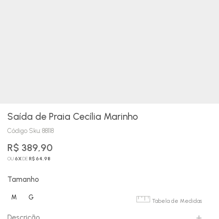
Saída de Praia Cecília Marinho
Código Sku:
88118
R$ 389,90
OU
6
X
DE
R$ 64,98
Tamanho
M
G
Tabela de Medidas
Descrição