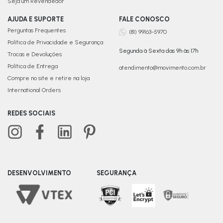
Seja um Revendedor
AJUDA E SUPORTE
FALE CONOSCO
Perguntas Frequentes
(81) 99163-5970
Política de Privacidade e Segurança
Segunda à Sexta das 9h às 17h
Trocas e Devoluções
Política de Entrega
atendimento@movimento.com.br
Compre no site e retire na loja
International Orders
REDES SOCIAIS
DESENVOLVIMENTO
SEGURANÇA