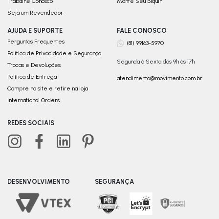
Trabalhe Conosco
Monte Seu Biquini
Seja um Revendedor
AJUDA E SUPORTE
FALE CONOSCO
Perguntas Frequentes
(81) 99163-5970
Política de Privacidade e Segurança
Segunda à Sexta das 9h às 17h
Trocas e Devoluções
Política de Entrega
atendimento@movimento.com.br
Compre no site e retire na loja
International Orders
REDES SOCIAIS
DESENVOLVIMENTO
SEGURANÇA