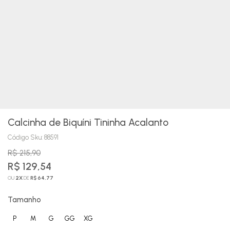
Calcinha de Biquíni Tininha Acalanto
Código Sku:
88591
R$ 215,90
R$ 129,54
OU
2
X
DE
R$ 64,77
Tamanho
P
M
G
GG
XG