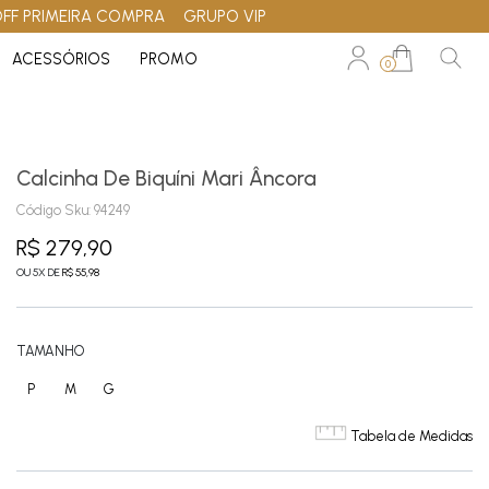
OFF PRIMEIRA COMPRA
GRUPO VIP
ACESSÓRIOS
PROMO
0
Calcinha De Biquíni Mari Âncora
Código Sku:
94249
R$ 279,90
OU
5
X
DE
R$ 55,98
TAMANHO
P
M
G
Tabela de Medidas