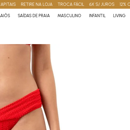
APITAIS
RETIRE NA LOJA
TROCA FÁCIL
6X S/ JUROS
12% 
AIÔS
SAÍDAS DE PRAIA
MASCULINO
INFANTIL
LIVING