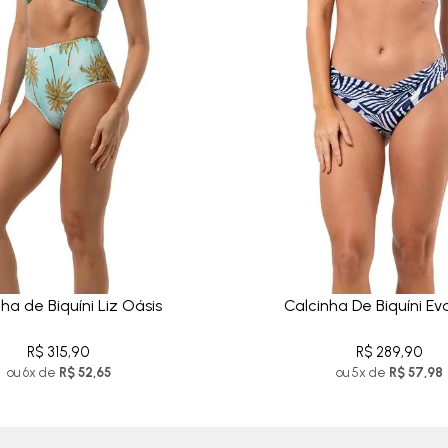
ha de Biquíni Liz Oásis
Calcinha De Biquíni Ev
R$ 315,90
R$ 289,90
ou 6x de
R$ 52,65
ou 5x de
R$ 57,98