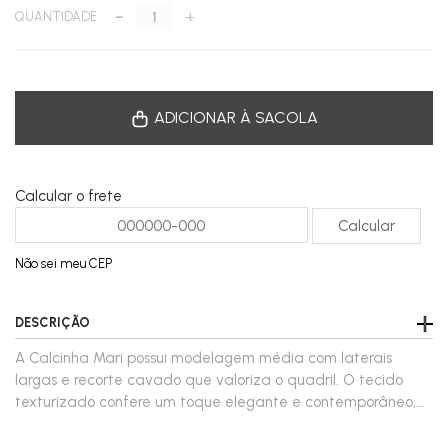
-
+
QUANTIDADE
ADICIONAR À SACOLA
Calcular o frete
Não sei meu CEP
DESCRIÇÃO
A Calcinha Mari possui modelagem média com laterais
largas e recorte cavado que valoriza o quadril. O tecido
texturizado confere um toque elegante e contemporâneo,
oferecendo conforto e estilo em medidas equilibradas. Entre
formas que equilibram modernidade e clássicos atemporais,