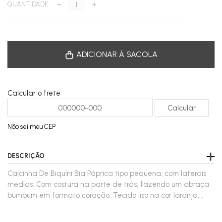
-
+
QUANTIDADE
ADICIONAR À SACOLA
Calcular o frete
Não sei meu CEP
DESCRIÇÃO
Calcinha De Biquíni Bia Páprica tipo pequena, com laterais
medias. Com costura na parte de trás, fazendo um abraça
bumbum em formato coração. Tecido liso na cor laranja.
Perfeito para quem ama um simples de forma elegante.