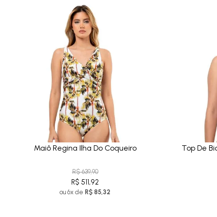
Maiô Regina Ilha Do Coqueiro
Top De Bi
R$ 639,90
R$ 511,92
ou 6x de
R$ 85,32