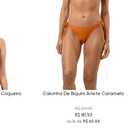
o Coqueiro
Calcinha De Biquíni Arlete Caramelo
R$ 259,90
R$ 181,93
ou 3x de
R$ 60,64