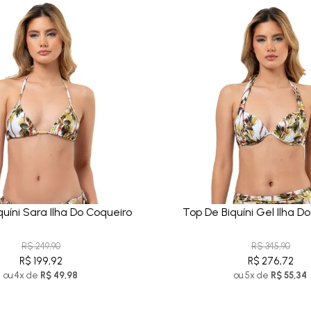
quíni Sara Ilha Do Coqueiro
Top De Biquíni Gel Ilha D
R$ 249,90
R$ 345,90
R$ 199,92
R$ 276,72
ou 4x de
R$ 49,98
ou 5x de
R$ 55,34