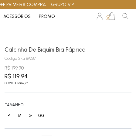
OFF PRIMEIRA COMPRA
GRUPO VIP
ACESSÓRIOS
PROMO
0
Calcinha De Biquíni Bia Páprica
Código Sku:
89287
R$ 199,90
R$ 119,94
OU
2
X
DE
R$ 59,97
TAMANHO
P
M
G
GG