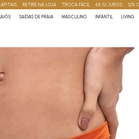
APITAIS
RETIRE NA LOJA
TROCA FÁCIL
6X S/ JUROS
12% 
AIÔS
SAÍDAS DE PRAIA
MASCULINO
INFANTIL
LIVING