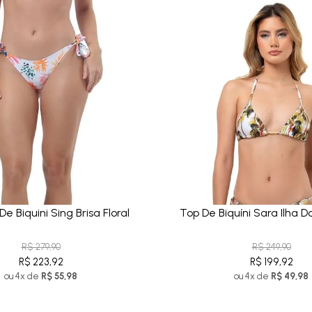
e Biquini Sing Brisa Floral
Top De Biquíni Sara Ilha D
R$ 279,90
R$ 249,90
R$ 223,92
R$ 199,92
ou 4x de
R$ 55,98
ou 4x de
R$ 49,98