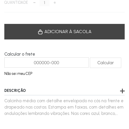
-
+
QUANTIDADE
ADICIONAR À SACOLA
Calcular o frete
Não sei meu CEP
DESCRIÇÃO
Calcinha média com detalhe envelopado no cós na frente e
drapeado nas costas. Estampa em faixas, com detalhes em
ondulações lembrando vibrações. Nas cores azul, branco,
amarelo e laranja. Uma estampa vibrante e diferente,
perfeita para o seu verão. Estampa exclusiva movimento.