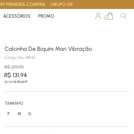
OFF PRIMEIRA COMPRA
GRUPO VIP
ACESSÓRIOS
PROMO
0
Calcinha De Biquíni Mari Vibração
Código Sku:
88435
R$ 219,90
R$ 131,94
OU
2
X
DE
R$ 65,97
TAMANHO
P
M
G