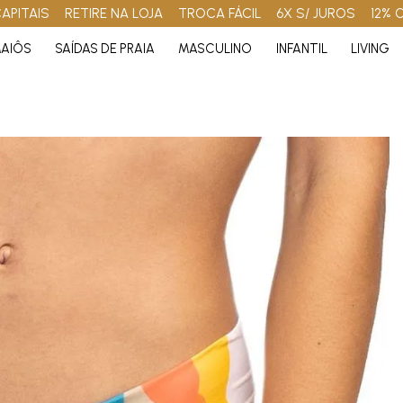
APITAIS
RETIRE NA LOJA
TROCA FÁCIL
6X S/ JUROS
12% 
AIÔS
SAÍDAS DE PRAIA
MASCULINO
INFANTIL
LIVING