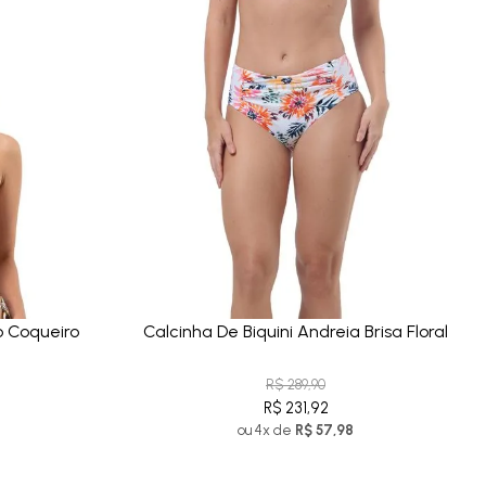
o Coqueiro
Calcinha De Biquini Andreia Brisa Floral
R$ 289,90
R$ 231,92
ou 4x de
R$ 57,98