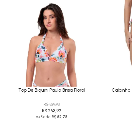
Top De Biquini Paula Brisa Floral
Calcinha D
R$ 329,90
R$ 263,92
ou 5x de
R$ 52,78