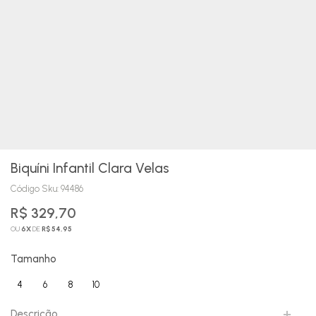
Biquíni Infantil Clara Velas
Código Sku:
94486
R$ 329,70
OU
6
X
DE
R$ 54,95
Tamanho
4
6
8
10
anos
anos
anos
anos
Descrição