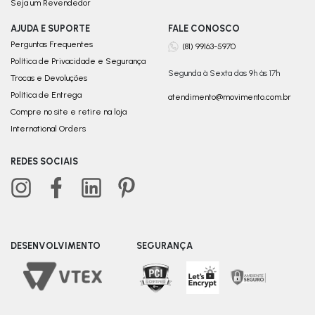
Seja um Revendedor
AJUDA E SUPORTE
FALE CONOSCO
Perguntas Frequentes
(81) 99163-5970
Política de Privacidade e Segurança
Segunda à Sexta das 9h às 17h
Trocas e Devoluções
Política de Entrega
atendimento@movimento.com.br
Compre no site e retire na loja
International Orders
REDES SOCIAIS
DESENVOLVIMENTO
SEGURANÇA