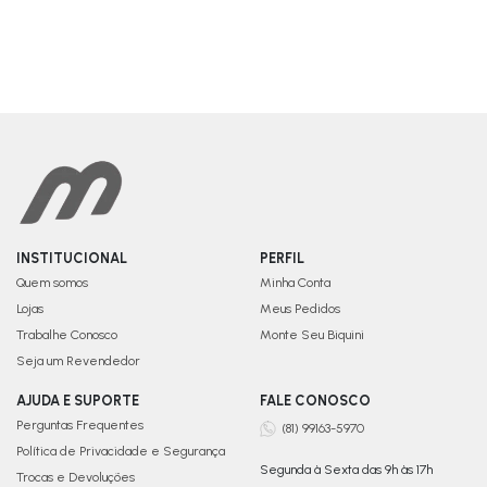
INSTITUCIONAL
PERFIL
Quem somos
Minha Conta
Lojas
Meus Pedidos
Trabalhe Conosco
Monte Seu Biquini
Seja um Revendedor
AJUDA E SUPORTE
FALE CONOSCO
Perguntas Frequentes
(81) 99163-5970
Política de Privacidade e Segurança
Segunda à Sexta das 9h às 17h
Trocas e Devoluções