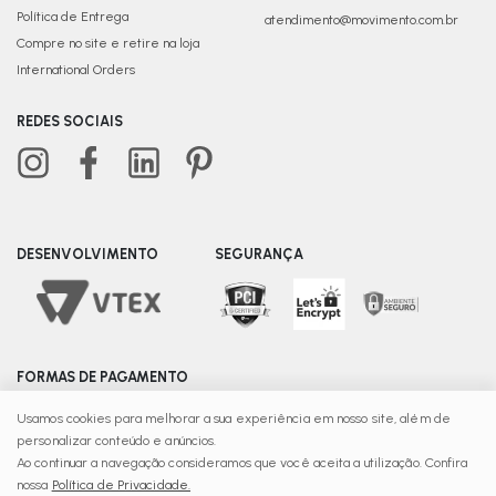
Política de Entrega
atendimento@movimento.com.br
Compre no site e retire na loja
International Orders
REDES SOCIAIS
DESENVOLVIMENTO
SEGURANÇA
FORMAS DE PAGAMENTO
Usamos cookies para melhorar a sua experiência em nosso site, além de
personalizar conteúdo e anúncios.
© Copyright 2025 | Movimento - Razão Social C Fonte
Ao continuar a navegação consideramos que você aceita a utilização. Confira
Ltda - CNPJ: 08.139.156/0015-65 Recife – PE - CEP 51220-
nossa
Política de Privacidade.