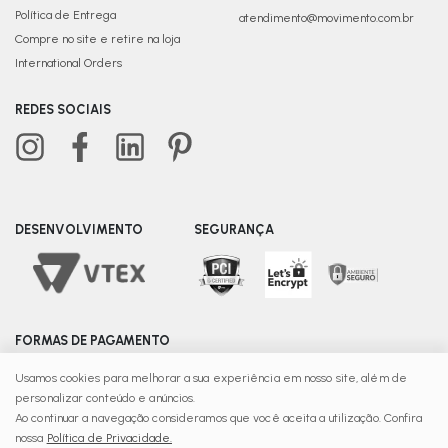
Política de Entrega
atendimento@movimento.com.br
Compre no site e retire na loja
International Orders
REDES SOCIAIS
DESENVOLVIMENTO
SEGURANÇA
FORMAS DE PAGAMENTO
Usamos cookies para melhorar a sua experiência em nosso site, além de
personalizar conteúdo e anúncios.
© Copyright 2025 | Movimento - Razão Social C Fonte
Ao continuar a navegação consideramos que você aceita a utilização. Confira
Ltda - CNPJ: 08.139.156/0015-65 Recife – PE - CEP 51220-
nossa
Política de Privacidade.