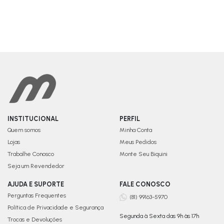
INSTITUCIONAL
PERFIL
Quem somos
Minha Conta
Lojas
Meus Pedidos
Trabalhe Conosco
Monte Seu Biquini
Seja um Revendedor
AJUDA E SUPORTE
FALE CONOSCO
Perguntas Frequentes
(81) 99163-5970
Política de Privacidade e Segurança
Segunda à Sexta das 9h às 17h
Trocas e Devoluções