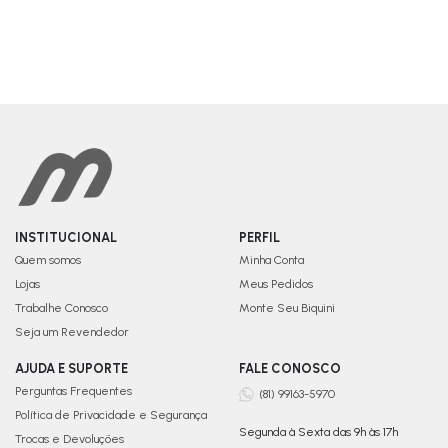
INSTITUCIONAL
PERFIL
Quem somos
Minha Conta
Lojas
Meus Pedidos
Trabalhe Conosco
Monte Seu Biquini
Seja um Revendedor
AJUDA E SUPORTE
FALE CONOSCO
Perguntas Frequentes
(81) 99163-5970
Política de Privacidade e Segurança
Segunda à Sexta das 9h às 17h
Trocas e Devoluções