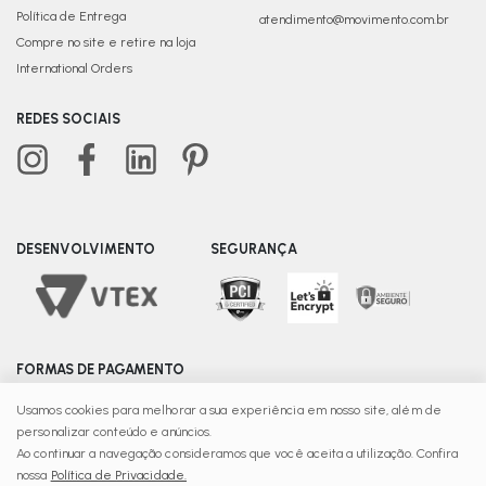
Política de Entrega
atendimento@movimento.com.br
Compre no site e retire na loja
International Orders
REDES SOCIAIS
DESENVOLVIMENTO
SEGURANÇA
FORMAS DE PAGAMENTO
Usamos cookies para melhorar a sua experiência em nosso site, além de
personalizar conteúdo e anúncios.
© Copyright 2025 | Movimento - Razão Social C Fonte
Ao continuar a navegação consideramos que você aceita a utilização. Confira
Ltda - CNPJ: 08.139.156/0015-65 Recife – PE - CEP 51220-
nossa
Política de Privacidade.