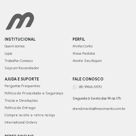
INSTITUCIONAL
PERFIL
Quem somos
Minha Conta
Lojas
Meus Pedidos
Trabalhe Conosco
Monte Seu Biquini
Seja um Revendedor
AJUDA E SUPORTE
FALE CONOSCO
Perguntas Frequentes
(81) 99163-5970
Política de Privacidade e Segurança
Segunda à Sexta das 9h às 17h
Trocas e Devoluções
Política de Entrega
atendimento@movimento.com.br
Compre no site e retire na loja
International Orders