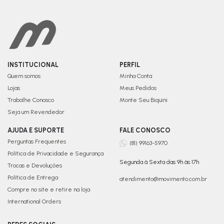
INSTITUCIONAL
PERFIL
Quem somos
Minha Conta
Lojas
Meus Pedidos
Trabalhe Conosco
Monte Seu Biquini
Seja um Revendedor
AJUDA E SUPORTE
FALE CONOSCO
Perguntas Frequentes
(81) 99163-5970
Política de Privacidade e Segurança
Segunda à Sexta das 9h às 17h
Trocas e Devoluções
Política de Entrega
atendimento@movimento.com.br
Compre no site e retire na loja
International Orders