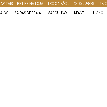
APITAIS
RETIRE NA LOJA
TROCA FÁCIL
6X S/ JUROS
12% 
AIÔS
SAÍDAS DE PRAIA
MASCULINO
INFANTIL
LIVING