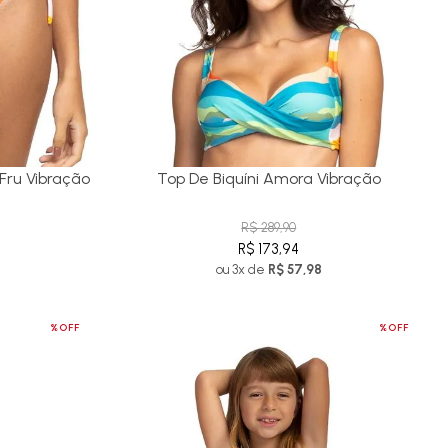
 Fru Vibração
Top De Biquíni Amora Vibração
R$ 289,90
R$ 173,94
ou 3x de
R$ 57,98
%OFF
%OFF