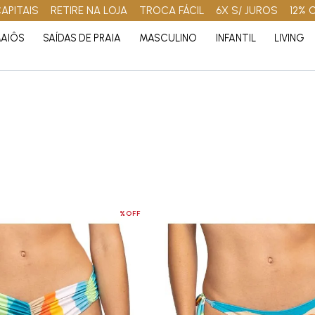
APITAIS
RETIRE NA LOJA
TROCA FÁCIL
6X S/ JUROS
12% 
AIÔS
SAÍDAS DE PRAIA
MASCULINO
INFANTIL
LIVING
%OFF