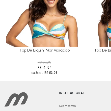
Top De Biquíni Mar Vibração
Top De Bi
R$ 269,90
R$ 161,94
ou 3x de
R$ 53,98
INSTITUCIONAL
Quem somos