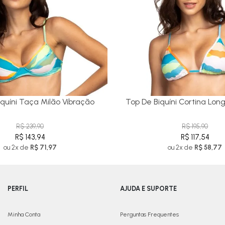
quíni Taça Milão Vibração
Top De Biquíni Cortina Lon
R$ 239,90
R$ 195,90
R$ 143,94
R$ 117,54
ou 2x de
R$ 71,97
ou 2x de
R$ 58,77
PERFIL
AJUDA E SUPORTE
Minha Conta
Perguntas Frequentes