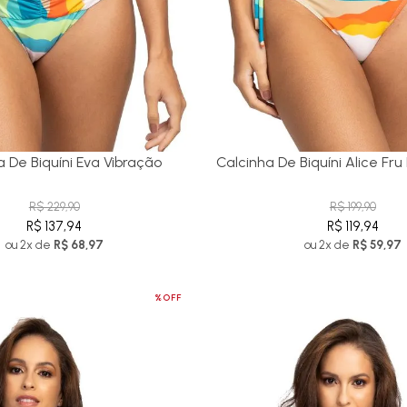
a De Biquíni Eva Vibração
Calcinha De Biquíni Alice Fru
R$ 229,90
R$ 199,90
R$ 137,94
R$ 119,94
ou 2x de
R$ 68,97
ou 2x de
R$ 59,97
%OFF