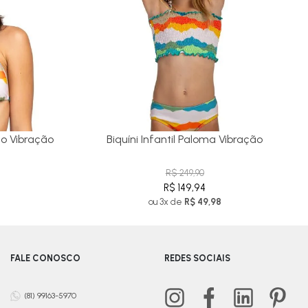
go Vibração
Biquíni Infantil Paloma Vibração
R$ 249,90
R$ 149,94
ou 3x de
R$ 49,98
FALE CONOSCO
REDES SOCIAIS
(81) 99163-5970