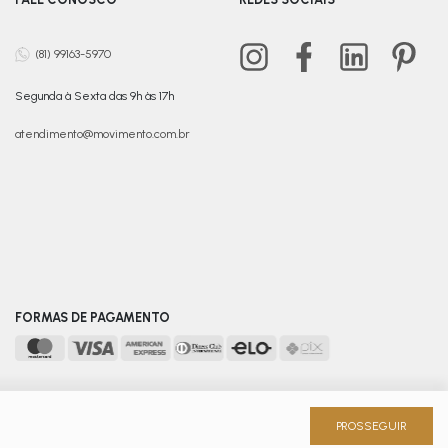
(81) 99163-5970
Segunda à Sexta das 9h às 17h
atendimento@movimento.com.br
FORMAS DE PAGAMENTO
ecife – PE - CEP 51220-000
PROSSEGUIR