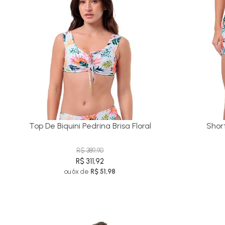
Top De Biquini Pedrina Brisa Floral
Short
R$ 389,90
R$ 311,92
ou 6x de
R$ 51,98