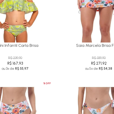
íni Infantil Carla Brisa
Saia Marcela Brisa F
R$ 239,90
R$ 339,90
R$ 167,93
R$ 271,92
ou 3x de
R$ 55,97
ou 5x de
R$ 54,38
%OFF