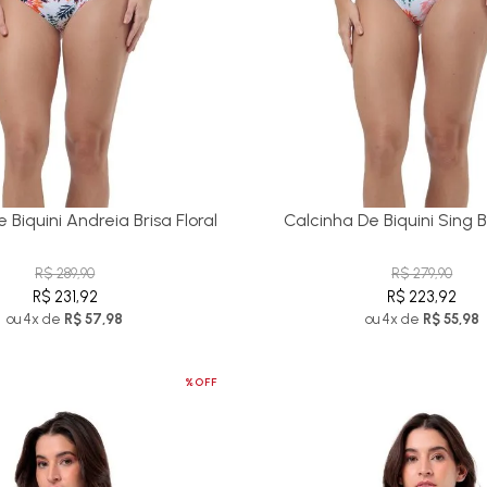
 Biquini Andreia Brisa Floral
Calcinha De Biquini Sing Br
R$ 289,90
R$ 279,90
R$ 231,92
R$ 223,92
ou 4x de
R$ 57,98
ou 4x de
R$ 55,98
%OFF