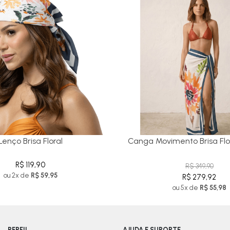
Lenço Brisa Floral
Canga Movimento Brisa Flo
R$ 119,90
R$ 349,90
ou 2x de
R$ 59,95
R$ 279,92
ou 5x de
R$ 55,98
PERFIL
AJUDA E SUPORTE