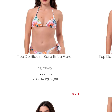
Top De Biquini Sara Brisa Floral
Top De 
R$ 279,90
R$ 223,92
ou 4x de
R$ 55,98
%OFF