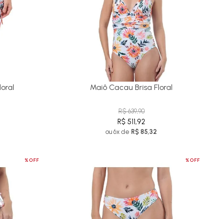
loral
Maiô Cacau Brisa Floral
R$ 639,90
R$ 511,92
ou 6x de
R$ 85,32
%OFF
%OFF