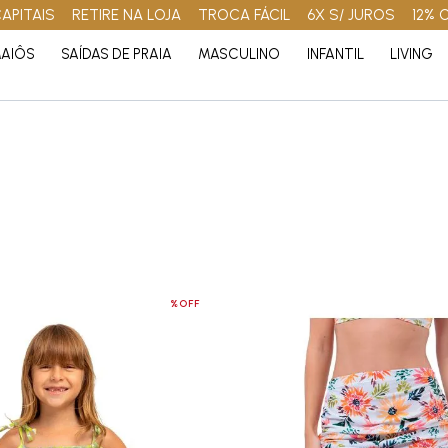
APITAIS
RETIRE NA LOJA
TROCA FÁCIL
6X S/ JUROS
12% 
AIÔS
SAÍDAS DE PRAIA
MASCULINO
INFANTIL
LIVING
%OFF