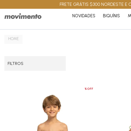
FRETE GRÁTIS $300 NORDESTE E C
NOVIDADES
BIQUÍNIS
M
FILTROS
%OFF