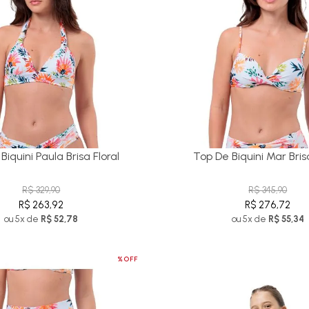
Biquini Paula Brisa Floral
Top De Biquini Mar Brisa
R$ 329,90
R$ 345,90
R$ 263,92
R$ 276,72
ou 5x de
R$ 52,78
ou 5x de
R$ 55,34
%OFF