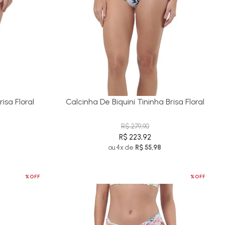
isa Floral
Calcinha De Biquini Tininha Brisa Floral
R$ 279,90
R$ 223,92
ou 4x de
R$ 55,98
%OFF
%OFF