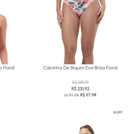
 Floral
Calcinha De Biquini Eva Brisa Floral
R$ 289,90
R$ 231,92
ou 4x de
R$ 57,98
%OFF