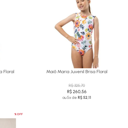
a Floral
Maiô Maria Juvenil Brisa Floral
R$ 325,70
R$ 260,56
ou 5x de
R$ 52,11
%OFF