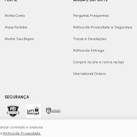
Minha Conta
Perguntas Frequentes
Meus Pedidos
Política de Privacidade e Segurança
Monte Seu Biquini
Trocas e Devoluções
Política de Entrega
Compre no site e retire na loja
International Orders
SEGURANÇA
lizar conteúdo e anúncios.
nto - Razão Social C Fonte Ltda - CNPJ: 08.139.156/0015-65 R
sa
Política de Privacidade.