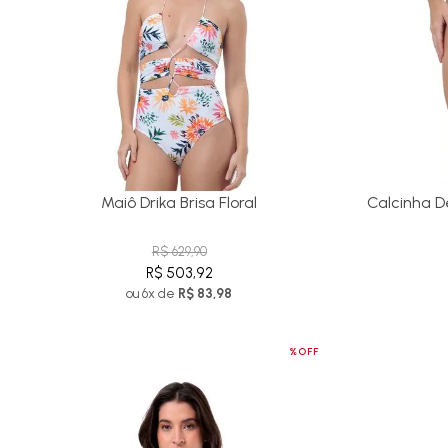
Maiô Drika Brisa Floral
Calcinha De
R$ 629,90
R$ 503,92
ou 6x de
R$ 83,98
%OFF